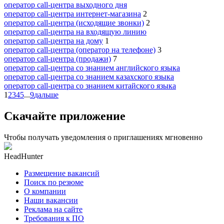
оператор call-центра выходного дня
оператор call-центра интернет-магазина
2
оператор call-центра (исходящие звонки)
2
оператор call-центра на входящую линию
оператор call-центра на дому
1
оператор call-центра (оператор на телефоне)
3
оператор call-центра (продажи)
7
оператор call-центра со знанием английского языка
оператор call-центра со знанием казахского языка
оператор call-центра со знанием китайского языка
1
2
3
4
5
...
9
дальше
Скачайте приложение
Чтобы получать уведомления о приглашениях мгновенно
HeadHunter
Размещение вакансий
Поиск по резюме
О компании
Наши вакансии
Реклама на сайте
Требования к ПО