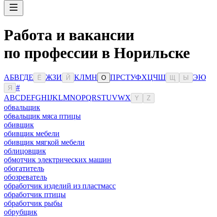
Работа и вакансии
по профессии в Норильске
А
Б
В
Г
Д
Е
Ж
З
И
К
Л
М
Н
П
Р
С
Т
У
Ф
Х
Ц
Ч
Ш
Э
Ю
Ё
Й
О
Щ
Ы
#
Я
A
B
C
D
E
F
G
H
I
J
K
L
M
N
O
P
Q
R
S
T
U
V
W
X
Y
Z
обвальщик
обвальщик мяса птицы
обивщик
обивщик мебели
обивщик мягкой мебели
облицовщик
обмотчик электрических машин
обогатитель
обозреватель
обработчик изделий из пластмасс
обработчик птицы
обработчик рыбы
обрубщик