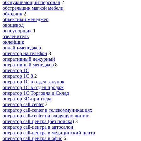
обслуживающий персонал
2
обстрельщик мягкой мебели
обходчик
2
объектный менеджер
овощевод
огнеупорщик
1
озеленитель
оклейщик
онлайн-менеджер
опeрaтoр нa тeлeфoн
3
оперативный дежурный
оперативный менеджер
8
оператор 1C
оператор 1С 8
2
оператор 1С в отдел закупок
оператор 1С в отдел продаж
оператор 1С:Торговля и Склад
оператор 3D-принтера
оператор call-center
3
оператор call-center в телекоммуникациях
оператор call-center на входящую линию
оператор call-центра (без поиска)
3
оператор call-центра в автосалон
оператор call-центра в медицинский центр
оператор call-центра в офис
6