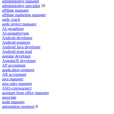
administrative manager
administrative specialist
19
affiliate manager
affiliate marketing manager
agile coach
agile project manager
AI-дизайнер
AI-разработчик
Android developer
Android engineer
Android Java developer
Android team lead
angular developer
AngularJS developer
AP accountant
application engineer
AR accountant
area manager
area sales manager
ASO-специалист
assistant front office manager
associate
audit manager
automation engineer
8