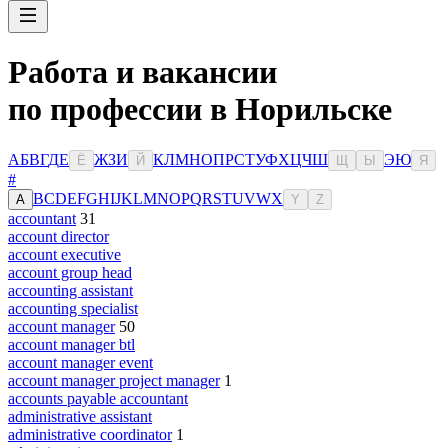
Работа и вакансии
по профессии в Норильске
А
Б
В
Г
Д
Е
Ж
З
И
К
Л
М
Н
О
П
Р
С
Т
У
Ф
Х
Ц
Ч
Ш
Э
Ю
Ё
Й
Щ
Ы
Я
#
B
C
D
E
F
G
H
I
J
K
L
M
N
O
P
Q
R
S
T
U
V
W
X
A
Y
Z
accountant
31
account director
account executive
account group head
accounting assistant
accounting specialist
account manager
50
account manager btl
account manager event
account manager project manager
1
accounts payable accountant
administrative assistant
administrative coordinator
1