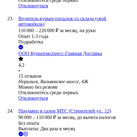
Откликнитесь среди первых
Откликнуться
Водитель-курьер посылок со склада (свой
автомобиль)
110 000
–
220 000
₽
за месяц,
на руки
Опыт 1-3 года
Подработка
ООО
Курьерэкспресс-Главная Доставка
4.2
•
15
отзывов
Норильск, Вальковское шоссе, 4Ж
Можно без резюме
Откликнитесь среди первых
Откликнуться
Продавец в салон МТС (Строителей ул., 12)
90 000
–
110 000
₽
за месяц,
до вычета налогов
Без опыта
Выплаты: Два раза в месяц