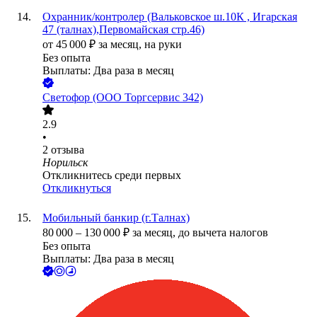
Охранник/контролер (Вальковское ш.10К , Игарская
47 (талнах),Первомайская стр.46)
от
45 000
₽
за месяц,
на руки
Без опыта
Выплаты: Два раза в месяц
Светофор (ООО Торгсервис 342)
2.9
•
2
отзыва
Норильск
Откликнитесь среди первых
Откликнуться
Мобильный банкир (г.Талнах)
80 000
–
130 000
₽
за месяц,
до вычета налогов
Без опыта
Выплаты: Два раза в месяц