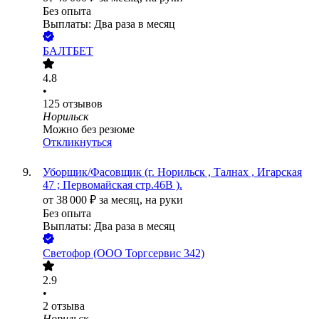
Без опыта
Выплаты: Два раза в месяц
БАЛТБЕТ
4.8
•
125
отзывов
Норильск
Можно без резюме
Откликнуться
Уборщик/Фасовщик (г. Норильск , Талнах , Игарская
47 ; Первомайская стр.46В ).
от
38 000
₽
за месяц,
на руки
Без опыта
Выплаты: Два раза в месяц
Светофор (ООО Торгсервис 342)
2.9
•
2
отзыва
Норильск