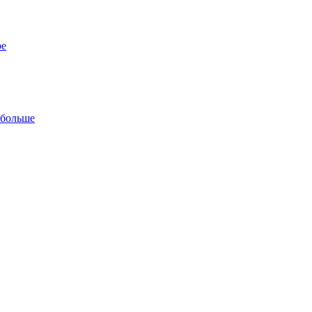
ре
 больше