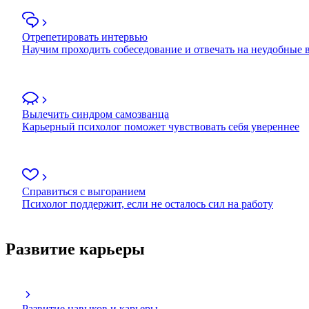
Отрепетировать интервью
Научим проходить собеседование и отвечать на неудобные
Вылечить синдром самозванца
Карьерный психолог поможет чувствовать себя увереннее
Справиться с выгоранием
Психолог поддержит, если не осталось сил на работу
Развитие карьеры
Развитие навыков и карьеры