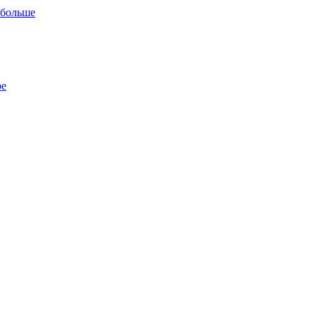
 больше
ре