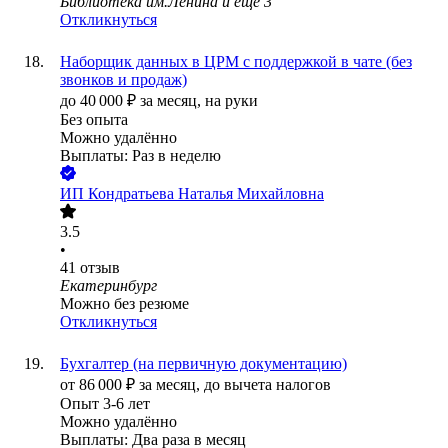
Библиотека им.Ленина
и еще
3
Откликнуться
Наборщик данных в ЦРМ с поддержкой в чате (без
звонков и продаж)
до
40 000
₽
за месяц,
на руки
Без опыта
Можно удалённо
Выплаты: Раз в неделю
ИП
Кондратьева Наталья Михайловна
3.5
•
41
отзыв
Екатеринбург
Можно без резюме
Откликнуться
Бухгалтер (на первичную документацию)
от
86 000
₽
за месяц,
до вычета налогов
Опыт 3-6 лет
Можно удалённо
Выплаты: Два раза в месяц