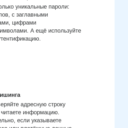
олько уникальные пароли:
лов, с заглавными
ами, цифрами
имволами. А ещё используйте
утентификацию.
фишинга
еряйте адресную строку
м читаете информацию.
льно, если указываете