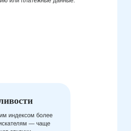
ию или платёжные данные.
ливости
им индексом более
оискателям — чаще