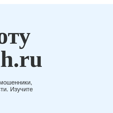
оту
h.ru
-мошенники,
ти. Изучите