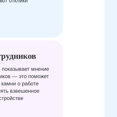
ают отклики
трудников
 показывает мнение
иков — это поможет
 камни о работе
нять взвешенное
стройстве