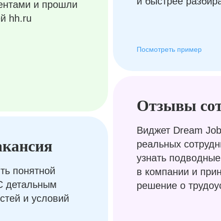
и быстрее разбир
ентами и прошли
й hh.ru
Посмотреть пример
Отзывы со
Виджет Dream Job
акансия
реальных сотрудн
узнать подводные
ть понятной
в компании и при
С детальным
решение о трудоу
стей и условий