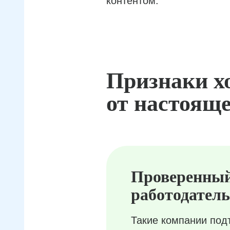
контентом.
Признаки х
от настояще
Проверенны
работодатель
Такие компании под