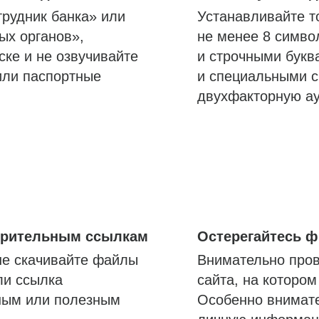
трудник банка» или
Устанавливайте т
ых органов»,
не менее 8 симво
ске и не озвучивайте
и строчными букв
или паспортные
и специальными с
двухфакторную а
озрительным ссылкам
Остерегайтесь 
не скачивайте файлы
Внимательно пров
ли ссылка
сайта, на которо
ным или полезным
Особенно внимате