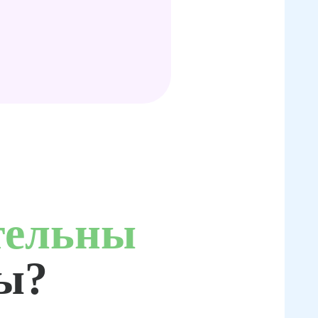
тельны
ты?