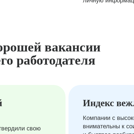
личную информац
орошей вакансии
го работодателя
й
Индекс веж
Компании с высок
внимательны к с
твердили свою