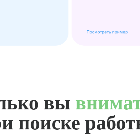
Посмотреть пример
лько вы
внима
и поиске рабо