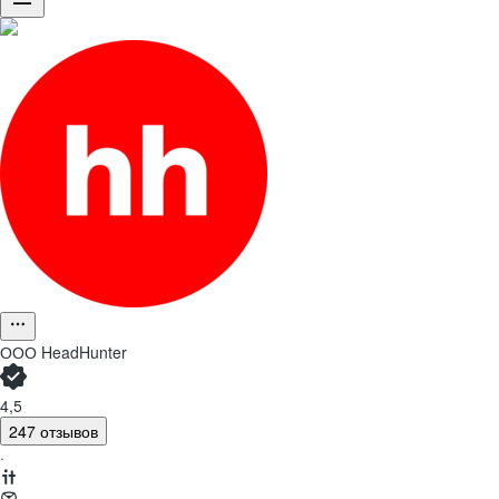
ООО
HeadHunter
4,5
247 отзывов
·