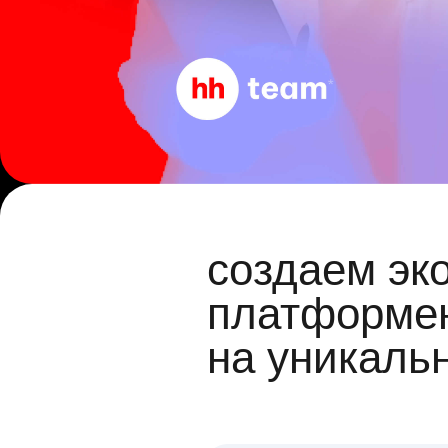
создаем эк
платформен
на уникаль