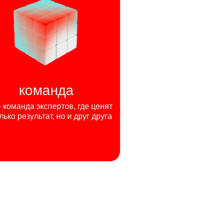
команда
команда экспертов, где ценят
лько результат, но и друг друга