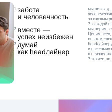
забота
мы не «зак
человечески
и человечность
за каждым р
За каждой в
вместе —
мы верим в с
Ценим всех, 
успех неизбежен
опытом, эксп
думай
headлайнеру
и нас самих 
как headлайнер
в неизвестн
Зато честно