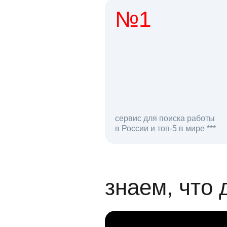
№1
1 мл
сервис для поиска работы
в России и топ-5 в мире ***
откликов на вак
знаем, что 