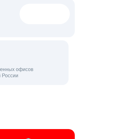
1522 тыс
вакансий
18 млн
енных офисов
й России
пользователей в день