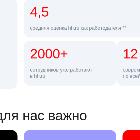
рд
4,5
средняя оценка hh.ru как работодателя **
2000+
68 млн
12
сотрудников уже работают
соврем
в hh.ru
резюме в базе
по все
ансии
для нас важно