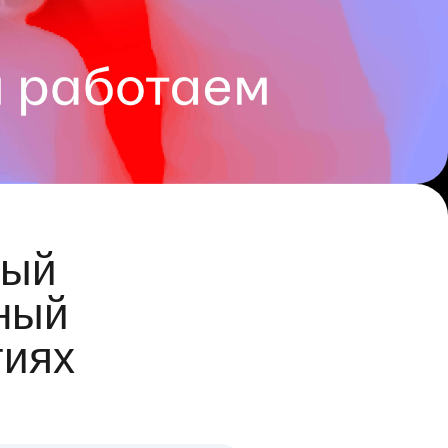
ый
ный
гиях