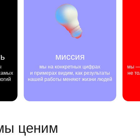
ть
миссия
ы
мы на конкретных цифрах
мы — 
самых
и примерах видим, как результаты
не то
логий
нашей работы меняют жизни людей
 мы ценим