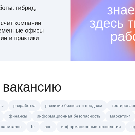
знае
оты: гибрид,
здесь 
 счёт компании
ременные офисы
раб
ии и практики
 вакансию
ты
разработка
развитие бизнеса и продажи
тестирован
финансы
информационная безопасность
маркетинг
 капиталов
hr
axo
информационные технологии
ю