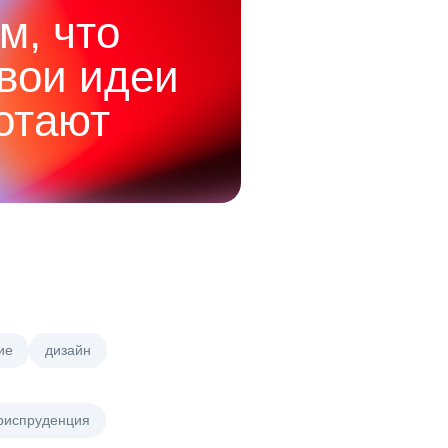
м, что
твои идеи
отают
ие
дизайн
риспруденция