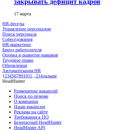
закрывать дефицит кадров
17 марта
HR-беседы
Управление персоналом
Поиск персонала
Собеседования
HR-маркетинг
Бренд работодателя
Оценка и развитие навыков
Трудовое право
Обновления
Автоматизация HR
1
2
3
4
5
6
7
8
9
10
11
...
214
дальше
HeadHunter
Размещение вакансий
Поиск по резюме
О компании
Наши вакансии
Реклама на сайте
Требования к ПО
Безопасный HeadHunter
HeadHunter API