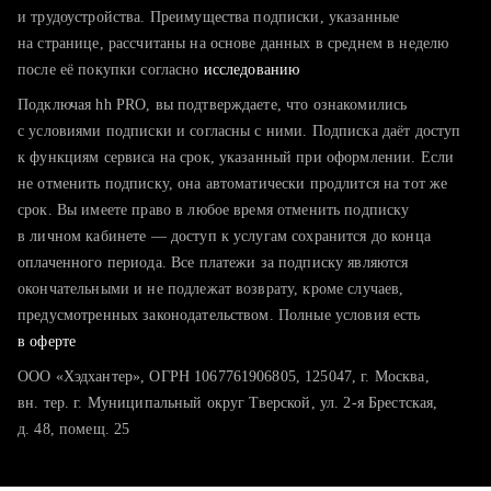
тратите много времени на поиск и вручную поднимаете
и трудоустройства. Преимущества подписки, указанные
резюме
на странице, рассчитаны на основе данных в среднем в неделю
после её покупки согласно
хотите сравнить себя с конкурентами и оценить шансы
исследованию
Подключая hh PRO, вы подтверждаете, что ознакомились
с условиями подписки и согласны с ними. Подписка даёт доступ
к функциям сервиса на срок, указанный при оформлении. Если
не отменить подписку, она автоматически продлится на тот же
срок. Вы имеете право в любое время отменить подписку
в личном кабинете — доступ к услугам сохранится до конца
оплаченного периода. Все платежи за подписку являются
окончательными и не подлежат возврату, кроме случаев,
предусмотренных законодательством. Полные условия есть
в оферте
ООО «Хэдхантер», ОГРН 1067761906805, 125047, г. Москва,
вн. тер. г. Муниципальный округ Тверской, ул. 2-я Брестская,
д. 48, помещ. 25