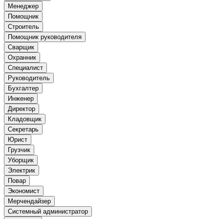
Менеджер
Помощник
Строитель
Помощник руководителя
Сварщик
Охранник
Специалист
Руководитель
Бухгалтер
Инженер
Директор
Кладовщик
Секретарь
Юрист
Грузчик
Уборщик
Электрик
Повар
Экономист
Мерчендайзер
Системный администратор